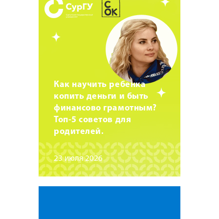
Как научить ребенка
копить деньги и быть
финансово грамотным?
Топ-5 советов для
родителей.
23 июля 2026