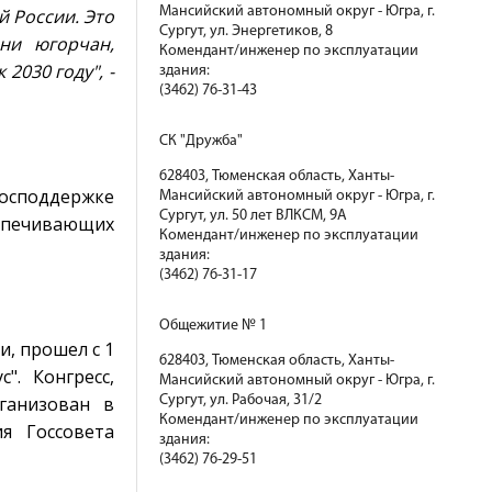
Мансийский автономный округ - Югра, г.
й России. Это
Сургут, ул. Энергетиков, 8
ни югорчан,
Комендант/инженер по эксплуатации
2030 году", -
здания:
(3462) 76-31-43
СК "Дружба"
628403, Тюменская область, Ханты-
господдержке
Мансийский автономный округ - Югра, г.
Сургут, ул. 50 лет ВЛКСМ, 9А
спечивающих
Комендант/инженер по эксплуатации
здания:
(3462) 76-31-17
Общежитие № 1
и, прошел с 1
628403, Тюменская область, Ханты-
". Конгресс,
Мансийский автономный округ - Югра, г.
ганизован в
Сургут, ул. Рабочая, 31/2
Комендант/инженер по эксплуатации
я Госсовета
здания:
(3462) 76-29-51