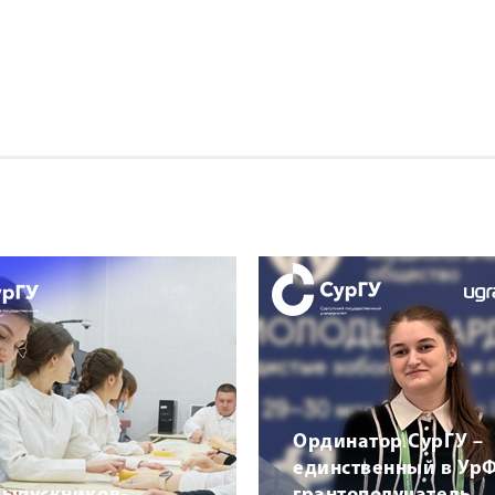
Ординатор СурГУ –
единственный в Ур