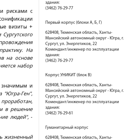
здания:
(3462) 76-29-77
ми рисками с
рсонификации
Первый корпус (блоки А, Б, Г)
ные визиты +
628408, Тюменская область, Ханты-
 Сургутского
Мансийский автономный округ - Югра, г.
провождения
Сургут, ул. Энергетиков, 22
рактику. На
Комендант/инженер по эксплуатации
здания:
ов на основе
(3462) 76-29-77
няется набор
Корпус УНИКИТ (блок В)
о значимым и
628408, Тюменская область, Ханты-
Мансийский автономный округ - Югра, г.
 "Югра-Ген",
Сургут, ул. Энергетиков, 22
 проработан,
Комендант/инженер по эксплуатации
здания:
ом в решение
(3462) 76-29-61
чие людей",
-
Гуманитарный корпус
ть жизненный
628408, Тюменская область, Ханты-