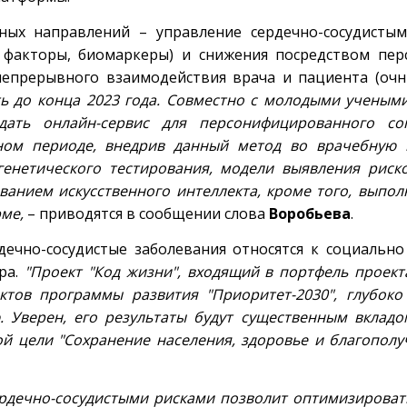
ных направлений – управление сердечно-сосудисты
 факторы, биомаркеры) и снижения посредством пе
непрерывного взаимодействия врача и пациента (оч
ь до конца 2023 года. Совместно с молодыми учеными
здать онлайн-сервис для персонифицированного со
ном периоде, внедрив данный метод во врачебную п
енетического тестирования, модели выявления риск
ванием искусственного интеллекта, кроме того, выпол
ме,
– приводятся в сообщении слова
Воробьева
.
рдечно-сосудистые заболевания относятся к социальн
ра.
"Проект "Код жизни", входящий в портфель проекта
ектов программы развития "Приоритет-2030", глубоко
 Уверен, его результаты будут существенным вклад
й цели "Сохранение населения, здоровье и благополу
ердечно-сосудистыми рисками позволит оптимизирова