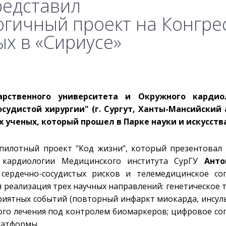
редставил
гичный проект на Конгре
х в «Сириусе»
арственного университета и Окружного кардио
осудистой хирургии" (г. Сургут, Ханты-Мансийский
х ученых, который прошел в Парке науки и искусства
й пилотный проект "Код жизни", который презентовал 
 кардиологии Медицинского института СурГУ
Анто
 сердечно-сосудистых рисков и телемедицинское с
 реализация трех научных направлений: генетическое 
риятных событий (повторный инфаркт миокарда, инсуль
мого лечения под контролем биомаркеров; цифровое с
латформы.