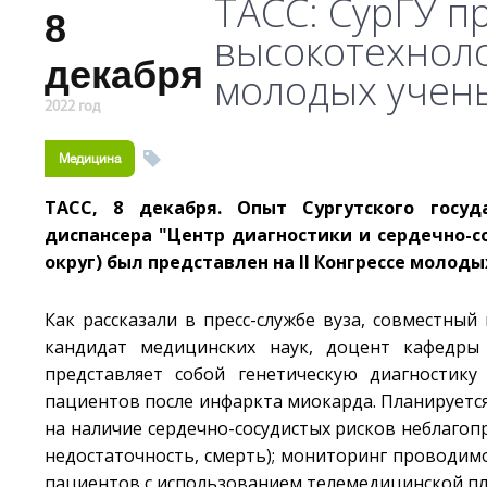
ТАСС: СурГУ п
8
высокотехноло
декабря
молодых учены
2022 год
Медицина
ТАСС, 8 декабря. Опыт Сургутского госуд
диспансера "Центр диагностики и сердечно-с
округ) был представлен на II Конгрессе молоды
Как рассказали в пресс-службе вуза, совместны
кандидат медицинских наук, доцент кафедры
представляет собой генетическую диагностику
пациентов после инфаркта миокарда. Планируется
на наличие сердечно-сосудистых рисков неблагоп
недостаточность, смерть); мониторинг проводи
пациентов с использованием телемедицинской п