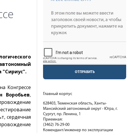
ссе
логического
 автономный
 "Сириус".
ОТПРАВИТЬ
на Конгрессе
н Воробьев
,
Главный корпус
опровождение
628403, Тюменская область, Ханты-
тестирование
Мансийский автономный округ - Югра, г.
Сургут, пр. Ленина, 1
т, сердечная
Приемная:
опровождение
(3462) 76-29-00
Комендант/инженер по эксплуатации