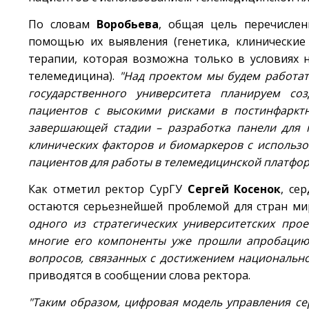
По словам
Воробьева
, общая цель перечислен
помощью их выявления (генетика, клинические
терапии, которая возможна только в условиях 
телемедицина).
"Над проектом мы будем работат
государственного университета планируем со
пациентов с высокими рисками в постинфаркт
завершающей стадии – разработка панели для г
клинических факторов и биомаркеров с использо
пациентов для работы в телемедицинской платфор
Как отметил ректор СурГУ
Сергей
Косенок
, се
остаются серьезнейшей проблемой для стран ми
одного из стратегических университетских про
многие его компоненты уже прошли апробацию.
вопросов, связанных с достижением национально
приводятся в сообщении слова ректора.
"Таким образом, цифровая модель управления с